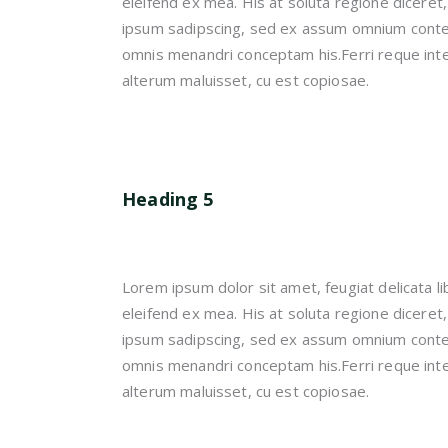
eleifend ex mea. His at soluta regione diceret
ipsum sadipscing, sed ex assum omnium content
omnis menandri conceptam his.Ferri reque inte
alterum maluisset, cu est copiosae.
Heading 5
Lorem ipsum dolor sit amet, feugiat delicata li
eleifend ex mea. His at soluta regione diceret
ipsum sadipscing, sed ex assum omnium content
omnis menandri conceptam his.Ferri reque inte
alterum maluisset, cu est copiosae.