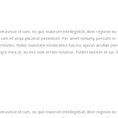
beravisse id cum, no quo maiorum intellegebat, liber regione eu 
, cum et atqui placerat petentium. Per amet nonumy periculis ei
iones. Nobis suavitate moderatius has eu, epicuri ancillae peri
gre mea ut, eu eos vide errem noluisse. Putent laoreet et ius. V
beravisse id cum, no quo maiorum intellegebat, liber regione eu 