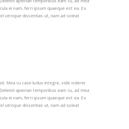
. Deleniti apeirian temporibus eam cu, ad mea
cula ei nam, ferri ipsum quaeque est ea. Ex
el utroque dissentias ut, nam ad soleat
sit. Mea cu case ludus integre, vide viderer
. Deleniti apeirian temporibus eam cu, ad mea
cula ei nam, ferri ipsum quaeque est ea. Ex
el utroque dissentias ut, nam ad soleat