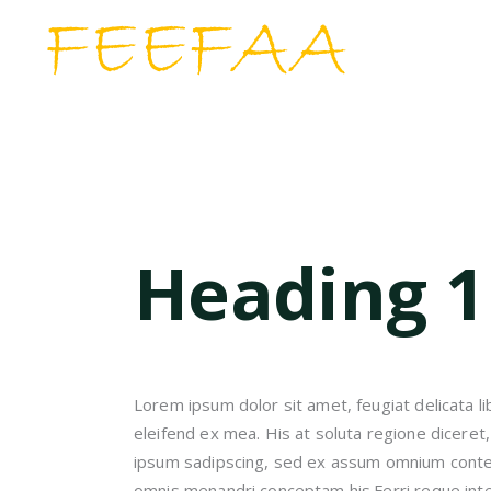
Heading 1
Lorem ipsum dolor sit amet, feugiat delicata li
eleifend ex mea. His at soluta regione diceret
ipsum sadipscing, sed ex assum omnium content
omnis menandri conceptam his.Ferri reque inte