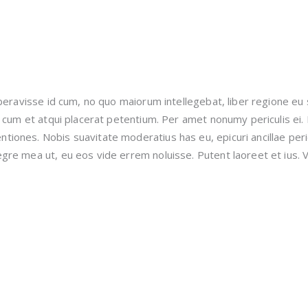
beravisse id cum, no quo maiorum intellegebat, liber regione eu 
, cum et atqui placerat petentium. Per amet nonumy periculis ei
iones. Nobis suavitate moderatius has eu, epicuri ancillae peri
gre mea ut, eu eos vide errem noluisse. Putent laoreet et ius. V