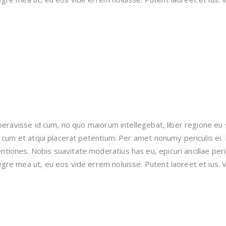
beravisse id cum, no quo maiorum intellegebat, liber regione eu 
, cum et atqui placerat petentium. Per amet nonumy periculis ei
iones. Nobis suavitate moderatius has eu, epicuri ancillae peri
gre mea ut, eu eos vide errem noluisse. Putent laoreet et ius. V