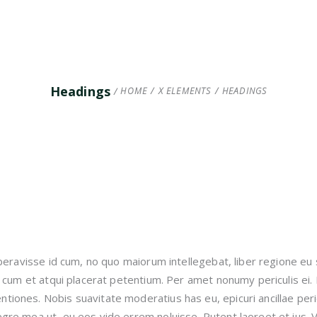
Headings
HOME
/
X ELEMENTS
/
HEADINGS
beravisse id cum, no quo maiorum intellegebat, liber regione eu 
, cum et atqui placerat petentium. Per amet nonumy periculis ei
iones. Nobis suavitate moderatius has eu, epicuri ancillae peri
gre mea ut, eu eos vide errem noluisse. Putent laoreet et ius. V