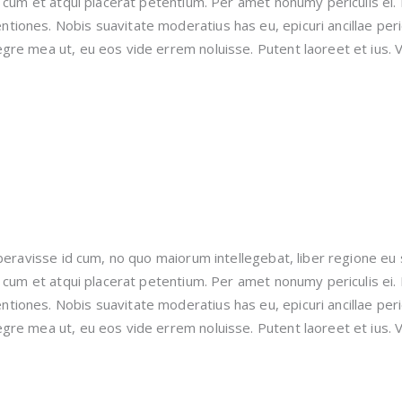
, cum et atqui placerat petentium. Per amet nonumy periculis ei
iones. Nobis suavitate moderatius has eu, epicuri ancillae peri
gre mea ut, eu eos vide errem noluisse. Putent laoreet et ius. V
beravisse id cum, no quo maiorum intellegebat, liber regione eu 
, cum et atqui placerat petentium. Per amet nonumy periculis ei
iones. Nobis suavitate moderatius has eu, epicuri ancillae peri
gre mea ut, eu eos vide errem noluisse. Putent laoreet et ius. V