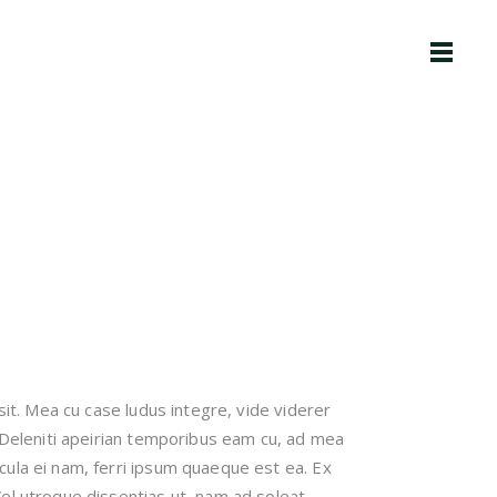
sit. Mea cu case ludus integre, vide viderer
. Deleniti apeirian temporibus eam cu, ad mea
cula ei nam, ferri ipsum quaeque est ea. Ex
el utroque dissentias ut, nam ad soleat